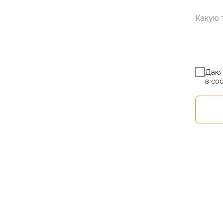
Даю 
в со