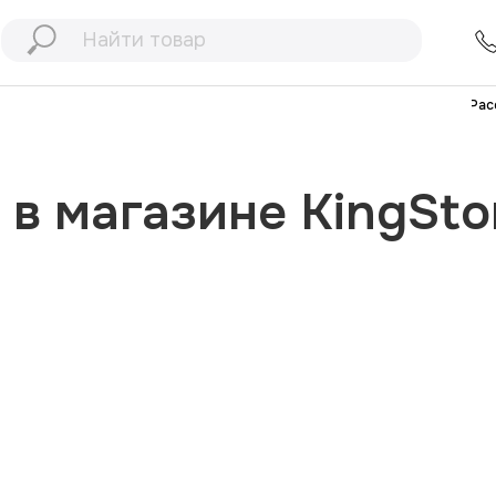
+7 (991) 898
77
+7 (903) 467
32
Рассрочка
Дос
 магазине KingStore