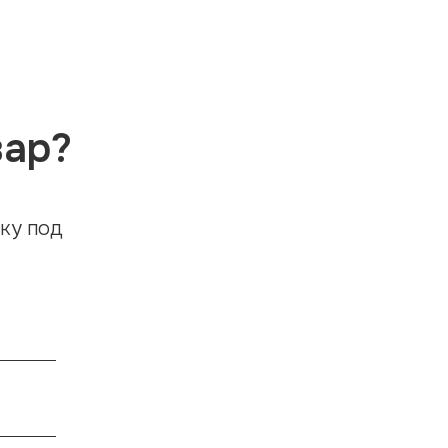
вар?
ку под