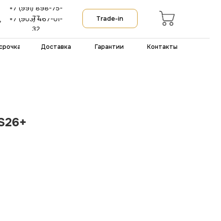
-75-
Trade-in
-01-
тавка
Гарантии
Контакты
S26+