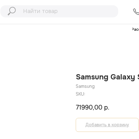
+7 (991) 898
77
+7 (903) 467
32
Рассрочка
Дос
Samsung Galaxy 
Samsung
SKU:
71990,00
р.
Добавить в корзину