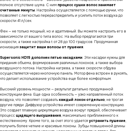
полное отсутствие шума. С ним
процесс сушки волос занимает
считанные минуты
. Настройка осуществляется с помощью ручки, что
позволяет с легкостью перераспределить и усилить поток воздуха до
скорости 41 л/сек.
Фен — не только мощный, но и адаптивный. Вы можете настроить его в
зависимости от вашего типа волос. На выбор предлагаются три
скорости, а также настройка t от 28 до 100 градусов. Продуманная
ионизация
защитит ваши волосы от пушения
.
Supersonic HD15 дополнен пятью насадками
. Эти насадки нужны для
придания объема, формирования различных локонов, а также выбора
воздушного потока. Настройка нагрева, а также скорости обдува
осуществляется через кнопочную панель. Мотор фена встроен в рукоять,
что делает использование устройства еще более комфортным.
Высокий уровень мощности — результат детально продуманной
конструкции фена. Еще одна особенность — узко направленный поток
воздуха, что позволяет создавать
каждый локон отдельно
, не трогая
другие пряди. Диффузор устройства имеет современную конструкцию.
Это создает плавную циркуляцию воздуха вокруг прядей, обеспечивает
процесс
щадящего высушивания
, максимально приближенного к
естественному. Кроме того, за счет этого удается
устранить пушение
,
получить более четкие и красивые локоны. Зубцы повышенной длины