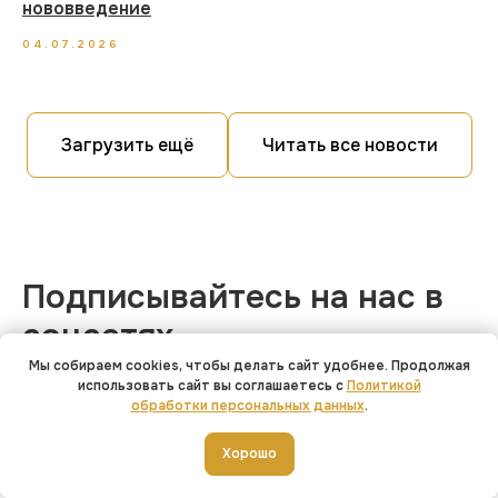
нововведение
04.07.2026
Загрузить ещё
Читать все новости
Подписывайтесь на нас в
соцсетях
Мы собираем cookies, чтобы делать сайт удобнее. Продолжая
использовать сайт вы соглашаетесь с
Политикой
обработки персональных данных
.
Участвуйте в розыгрышах, смотрите
Хорошо
настоящие отзывы, узнавайте об акциях и
выгодных товарах, принятых по trade-in.