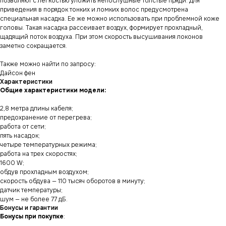
позволяют с легкостью уложить непослушные толстые пряди. Для
приведения в порядок тонких и ломких волос предусмотрена
специальная насадка. Ее же можно использовать при проблемной коже
головы. Такая насадка рассеивает воздух, формирует прохладный,
щадящий поток воздуха. При этом скорость высушивания локонов
заметно сокращается.
Также можно найти по запросу:
Дайсон фен
Характеристики
Общие характеристики модели:
2,8 метра длины кабеля;
предохранение от перегрева;
работа от сети;
пять насадок;
четыре температурных режима;
работа на трех скоростях;
1600 W;
обдув прохладным воздухом;
скорость обдува — 110 тысяч оборотов в минуту;
датчик температуры;
шум — не более 77 дБ.
Бонусы и гарантии
Бонусы при покупке
: