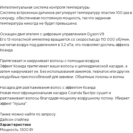
Интеллектуальная система контроля температуры
Система встроенных датчиков регулирует температуру пластин 100 раз в
секунду, обеспечивая постоянную мощность, так что заданная
температура никогда не будет превышена.
Оснащен двигателем с цифровым управлением Dyson V9
Его 13-лопастной импеллер вращается со скоростью до 110 000 об/мин,
нагнетая воздух под давлением в 3,2 кПа, что позволяет достичь эффекта
Коанда.
Притягивает и накручивает волосы с помощью воздуха
Эффект Коанда притягивает ваши волосы к цилиндрической насадке, а
затем накручивает их. Без использования зажимов, перчаток или других
неудобных приспособлений для завивки. Объемные локоны и волны.
Насадка для разглаживания волос с эффектом Коанда
Новая многофункциональная насадка Coanda быстро сушит и
разглаживает волосы благодаря мощному воздушному потоку. Убирает
эффект "пушка".
Также можно найти по запросу:
Дайсон стайлер
Характеристики
Мощность: 1300 Вт