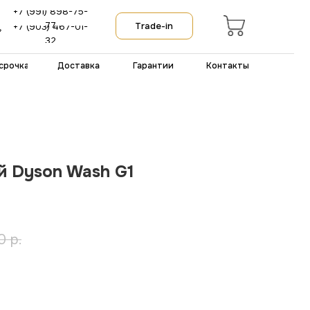
-75-
Trade-in
-01-
тавка
Гарантии
Контакты
 Dyson Wash G1
0
р.