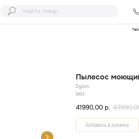
+7 (991) 898
77
+7 (903) 467
32
Рассрочка
Дос
Пылесос моющий
Dyson
SKU:
41990,00
р.
43990,0
Добавить в корзину