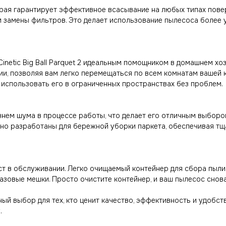
рая гарантирует эффективное всасывание на любых типах повер
м замены фильтров. Это делает использование пылесоса более 
netic Big Ball Parquet 2 идеальным помощником в домашнем хо
ии, позволяя вам легко перемещаться по всем комнатам вашей
 использовать его в ограниченных пространствах без проблем.
внем шума в процессе работы, что делает его отличным выборо
но разработаны для бережной уборки паркета, обеспечивая тща
 прост в обслуживании. Легко очищаемый контейнер для сбора пы
азовые мешки. Просто очистите контейнер, и ваш пылесос снова
ьный выбор для тех, кто ценит качество, эффективность и удобст
.