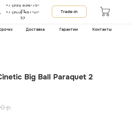
-75-
Trade-in
-01-
тавка
Гарантии
Контакты
netic Big Ball Paraquet 2
00
р.