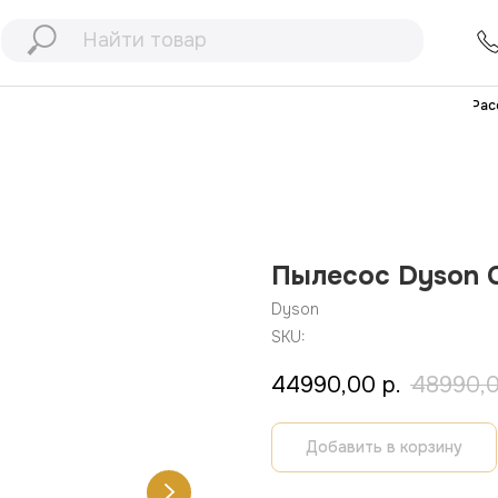
+7 (991) 898
77
+7 (903) 467
32
Рассрочка
Дос
Пылесоc Dyson Ci
Dyson
SKU:
44990,00
р.
48990,
Добавить в корзину