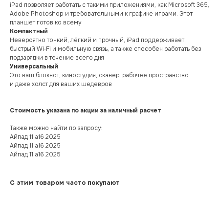
iPad позволяет работать с такими приложениями, как Microsoft 365,
Adobe Photoshop и требовательными к графике играми. Этот
планшет готов ко всему
Компактный
Невероятно тонкий, лёгкий и прочный, iPad поддерживает
быстрый Wi‑Fi и мобильную связь, а также способен работать без
подзарядки в течение всего дня
Универсальный
Это ваш блокнот, киностудия, сканер, рабочее пространство
и даже холст для ваших шедевров
Стоимость указана по акции за наличный расчет
Также можно найти по запросу:
Айпад 11 а16 2025
Айпад 11 а16 2025
Айпад 11 а16 2025
С этим товаром часто покупают