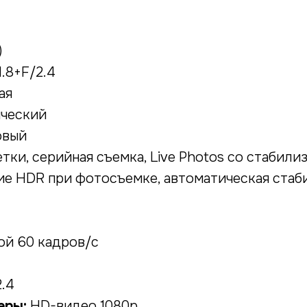
)
1.8+F/2.4
ая
ческий
овый
тки, серийная съемка, Live Photos со стабил
ие HDR при фотосъемке, автоматическая стаб
ой 60 кадров/ с
.4
еры:
HD-видео 1080p