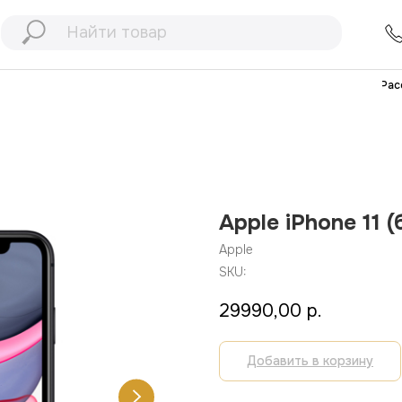
+7 (991) 898
77
+7 (903) 467
32
Рассрочка
Дос
Apple iPhone 11 (
Apple
SKU:
29990,00
р.
Добавить в корзину