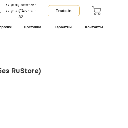
-75-
Trade-in
-01-
тавка
Гарантии
Контакты
без RuStore)