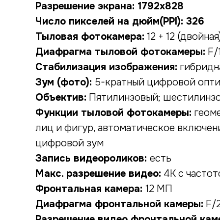
Разрешение экрана: 1792x828
Число пикселей на дюйм(PPI): 326
Тыловая фотокамера:
12 + 12 (двойная
Диафрагма тыловой фотокамеры:
F/
Стабилизация изображения:
гибридн
Зум (фото):
5-кратный цифровой опти
Объектив:
Пятилинзовый; шестилинз
Функции тыловой фотокамеры:
геоме
лиц и фигур, автоматическое включен
цифровой зум
Запись видеороликов:
есть
Макс. разрешение видео:
4K с частот
Фронтальная камера:
12 МП
Диафрагма фронтальной камеры:
F/2
Разрешение видео фронтальной кам