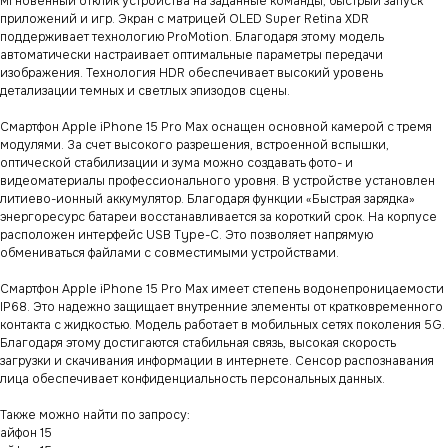
мгновенный отклик устройства на заданные команды, быстрый запуск
приложений и игр. Экран с матрицей OLED Super Retina XDR
поддерживает технологию ProMotion. Благодаря этому модель
автоматически настраивает оптимальные параметры передачи
изображения. Технология HDR обеспечивает высокий уровень
детализации темных и светлых эпизодов сцены.
Смартфон Apple iPhone 15 Pro Max оснащен основной камерой с тремя
модулями. За счет высокого разрешения, встроенной вспышки,
оптической стабилизации и зума можно создавать фото- и
видеоматериалы профессионального уровня. В устройстве установлен
литиево-ионный аккумулятор. Благодаря функции «Быстрая зарядка»
энергоресурс батареи восстанавливается за короткий срок. На корпусе
расположен интерфейс USB Type-C. Это позволяет напрямую
обмениваться файлами с совместимыми устройствами.
Смартфон Apple iPhone 15 Pro Max имеет степень водонепроницаемости
IP68. Это надежно защищает внутренние элементы от кратковременного
контакта с жидкостью. Модель работает в мобильных сетях поколения 5G.
Благодаря этому достигаются стабильная связь, высокая скорость
загрузки и скачивания информации в интернете. Сенсор распознавания
лица обеспечивает конфиденциальность персональных данных.
Также можно найти по запросу:
айфон 15