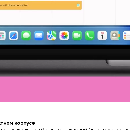
ктном корпусе
 производительных и 6 энергоэффективных). Он поддерживает 