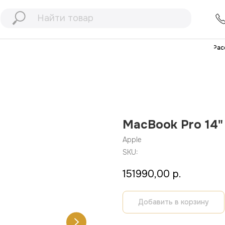
+7 (991) 898
77
+7 (903) 467
32
Рассрочка
Дос
MacBook Pro 14"
Apple
SKU:
151990,00
р.
Добавить в корзину