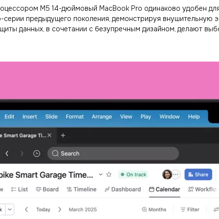
С процессором M5 14-дюймовый MacBook Pro одинаково удобен д
ro-серии предыдущего поколения, демонстрируя внушительную 
щиты данных, в сочетании с безупречным дизайном, делают выб