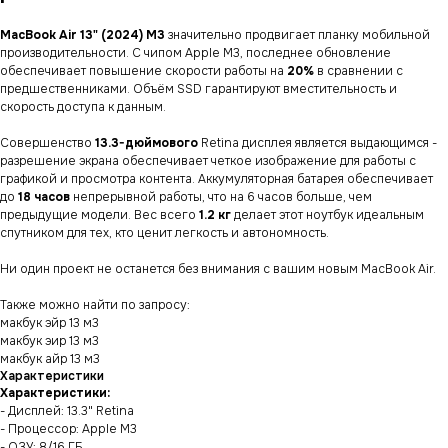
MacBook Air 13" (2024) M3
значительно продвигает планку мобильной
производительности. С чипом Apple M3, последнее обновление
обеспечивает повышение скорости работы на
20%
в сравнении с
предшественниками. Объём SSD гарантируют вместительность и
скорость доступа к данным.
Совершенство
13.3-дюймового
Retina дисплея является выдающимся -
разрешение экрана обеспечивает четкое изображение для работы с
графикой и просмотра контента. Аккумуляторная батарея обеспечивает
до
18 часов
непрерывной работы, что на 6 часов больше, чем
предыдущие модели. Вес всего
1.2 кг
делает этот ноутбук идеальным
спутником для тех, кто ценит легкость и автономность.
Ни один проект не останется без внимания с вашим новым MacBook Air.
Также можно найти по запросу:
макбук эйр 13 м3
макбук эир 13 м3
макбук айр 13 м3
Характеристики
Характеристики:
- Дисплей: 13.3" Retina
- Процессор: Apple M3
- ОЗУ: 8/16 ГБ