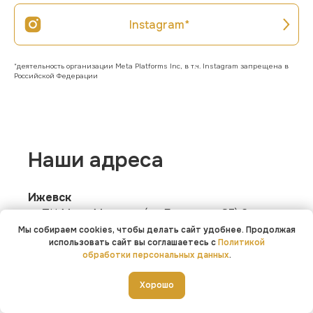
Instagram*
*деятельность организации Meta Platforms Inc, в т.ч. Instagram запрещена в
Российской Федерации
Наши адреса
Ижевск
ТЦ Молл Матрица (ул. Баранова, 87) 2 этаж
Мы собираем cookies, чтобы делать сайт удобнее. Продолжая
Ежедневно: 10:00 — 22:00
использовать сайт вы соглашаетесь с
Политикой
обработки персональных данных
.
Единый номер:
+7 (991) 898-75-77
Хорошо