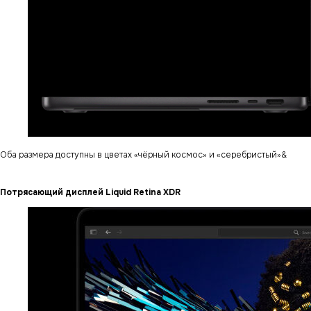
Оба размера доступны в цветах «чёрный космос» и «серебристый»&
Потрясающий дисплей Liquid Retina XDR