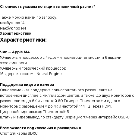
Стоимость указана по акции за наличный расчет*
Также можно найти по запросу:
макбук про 14
макбук про м4
Характеристики
Характеристики:
Чип — Apple M4
10‑ядерный процессор с 4 ядрами производи­тельности и 6 ядрами
эффективности
10‑ядерный графический процессор
16‑ядерная система Neural Engine
Поддержка видео и камера
Одновременная поддержка полногоштатного разрешения на
встроенном дисплее с миллиардом цветов, а также: до двух мониторов с
разрешением до 6K и частотой 60 Гц через Thunderbolt и одного
монитора с разрешением до 4K и частотой 144 Гц через HDMI.
Цифровой видеовыход Thunderbolt 5
Штатный видеовывод по стандарту DisplayPort через интерфейс USB‑C
Возможности подключения и расширения
Слот для карты SDXC