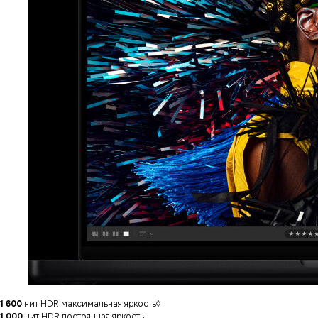
1 600
нит HDR максимальная яркость◊
1 000
нит HDR постоянная яркость