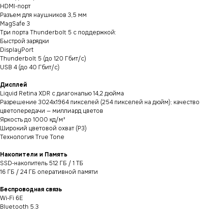
HDMI-порт
Разъем для наушников 3,5 мм
MagSafe 3
Три порта Thunderbolt 5 с поддержкой:
Быстрой зарядки
DisplayPort
Thunderbolt 5 (до 120 Гбит/с)
USB 4 (до 40 Гбит/с)
Дисплей
Liquid Retina XDR с диагональю 14,2 дюйма
Разрешение 3024x1964 пикселей (254 пикселей на дюйм); качество
цветопередачи — миллиард цветов
Яркость до 1000 кд/м²
Широкий цветовой охват (P3)
Технология True Tone
Накопители и Память
SSD‑накопитель 512 ГБ / 1 ТБ
16 ГБ / 24 ГБ оперативной памяти
Беспроводная связь
Wi‑Fi 6E
Bluetooth 5.3