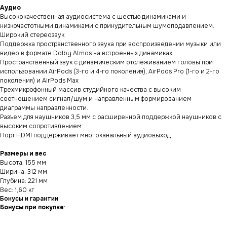
Аудио
Высококачественная аудиосистема с шестью динамиками и
низкочастотными динамиками с принудительным шумоподавлением.
Широкий стереозвук
Поддержка пространственного звука при воспроизведении музыки или
видео в формате Dolby Atmos на встроенных динамиках.
Пространственный звук с динамическим отслеживанием головы при
использовании AirPods (3-го и 4-го поколения), AirPods Pro (1-го и 2-го
поколения) и AirPods Max
Трехмикрофонный массив студийного качества с высоким
соотношением сигнал/шум и направленным формированием
диаграммы направленности.
Разъем для наушников 3,5 мм с расширенной поддержкой наушников с
высоким сопротивлением
Порт HDMI поддерживает многоканальный аудиовыход
Размеры и вес
Высота: 155 мм
Ширина: 312 мм
Глубина: 221 мм
Вес: 1,60 кг
Бонусы и гарантии
Бонусы при покупке
: