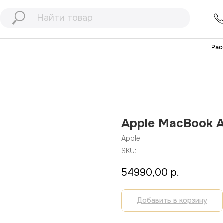
+7 (991) 898
77
+7 (903) 467
32
Рассрочка
Дос
Apple MacBook Ai
Apple
SKU:
54990,00
р.
Добавить в корзину