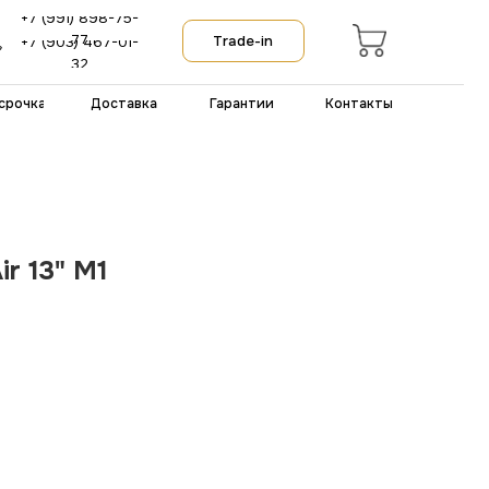
-75-
Trade-in
-01-
тавка
Гарантии
Контакты
r 13" M1