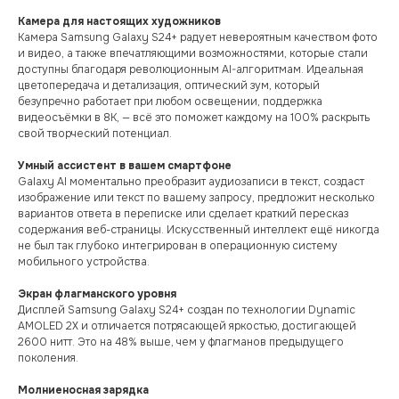
Камера для настоящих художников
Камера Samsung Galaxy S24+ радует невероятным качеством фото
и видео, а также впечатляющими возможностями, которые стали
доступны благодаря революционным AI-алгоритмам. Идеальная
цветопередача и детализация, оптический зум, который
безупречно работает при любом освещении, поддержка
видеосъёмки в 8K, — всё это поможет каждому на 100% раскрыть
свой творческий потенциал.
Умный ассистент в вашем смартфоне
Galaxy AI моментально преобразит аудиозаписи в текст, создаст
изображение или текст по вашему запросу, предложит несколько
вариантов ответа в переписке или сделает краткий пересказ
содержания веб-страницы. Искусственный интеллект ещё никогда
не был так глубоко интегрирован в операционную систему
мобильного устройства.
Экран флагманского уровня
Дисплей Samsung Galaxy S24+ создан по технологии Dynamic
AMOLED 2X и отличается потрясающей яркостью, достигающей
2600 нитт. Это на 48% выше, чем у флагманов предыдущего
поколения.
Молниеносная зарядка