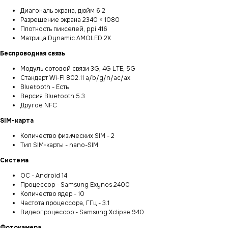
Диагональ экрана, дюйм 6.2
Разрешение экрана 2340 × 1080
Плотность пикселей, ppi 416
Матрица Dynamic AMOLED 2X
Беспроводная связь
Модуль сотовой связи 3G, 4G LTE, 5G
Стандарт Wi-Fi 802.11 a/b/g/n/ac/ax
Bluetooth - Есть
Версия Bluetooth 5.3
Другое NFC
SIM-карта
Количество физических SIM - 2
Тип SIM-карты - nano-SIM
Система
ОС - Android 14
Процессор - Samsung Exynos 2400
Количество ядер - 10
Частота процессора, ГГц - 3.1
Видеопроцессор - Samsung Xclipse 940
Фотокамера