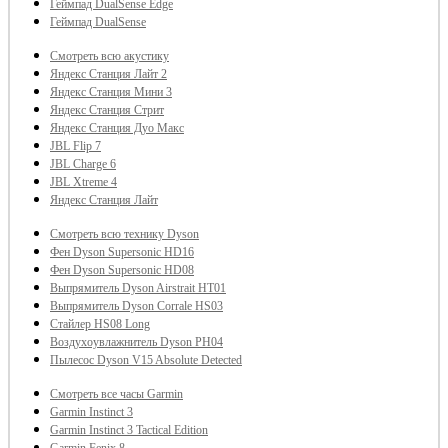
Геймпад DualSense Edge
Геймпад DualSense
Смотреть всю акустику
Яндекс Станция Лайт 2
Яндекс Станция Мини 3
Яндекс Станция Стрит
Яндекс Станция Дуо Макс
JBL Flip 7
JBL Charge 6
JBL Xtreme 4
Яндекс Станция Лайт
Смотреть всю технику Dyson
Фен Dyson Supersonic HD16
Фен Dyson Supersonic HD08
Выпрямитель Dyson Airstrait HT01
Выпрямитель Dyson Corrale HS03
Стайлер HS08 Long
Воздухоувлажнитель Dyson PH04
Пылесос Dyson V15 Absolute Detected
Смотреть все часы Garmin
Garmin Instinct 3
Garmin Instinct 3 Tactical Edition