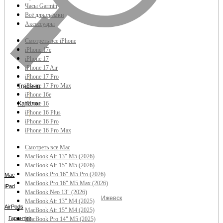
Часы Garmin
Всё для съёмки
Аксессуары
Смотреть все iPhone
iPhone 17e
iPhone 17
iPhone 17 Air
iPhone 17 Pro
iPhone 17 Pro Max
Trade-in
iPhone 16e
Каталог
iPhone 16
iPhone 16 Plus
iPhone 16 Pro
iPhone 16 Pro Max
Смотреть все Mac
MacBook Air 13" M5 (2026)
MacBook Air 15" M5 (2026)
MacBook Pro 16" M5 Pro (2026)
Mac
MacBook Pro 16" M5 Max (2026)
iPad
MacBook Neo 13" (2026)
Ижевск
MacBook Air 13" M4 (2025)
AirPods
MacBook Air 15" M4 (2025)
Гарантии
MacBook Pro 14" M5 (2025)