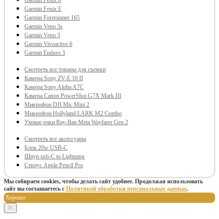
Garmin Fenix 8
Garmin Fenix E
Garmin Forerunner 165
Garmin Venu 3s
Garmin Venu 3
Garmin Vivoactive 6
Garmin Enduro 3
Смотреть все товары для съемки
Камера Sony ZV-E 10 II
Камера Sony Alpha A7C
Камера Canon PowerShot G7X Mark III
Микрофон DJI Mic Mini 2
Микрофон Hollyland LARK M2 Combo
Умные очки Ray-Ban Meta Wayfarer Gen 2
Смотреть все аксессуары
Блок 20w USB-C
Шнур usb-C to Lightning
Стилус Apple Pencil Pro
Мы собираем cookies, чтобы делать сайт удобнее. Продолжая использовать
сайт вы соглашаетесь с
Политикой обработки персональных данных
.
Хорошо