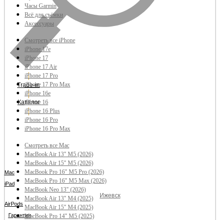
Часы Garmin
Всё для съёмки
Аксессуары
Смотреть все iPhone
iPhone 17e
iPhone 17
iPhone 17 Air
iPhone 17 Pro
iPhone 17 Pro Max
Trade-in
iPhone 16e
Каталог
iPhone 16
iPhone 16 Plus
iPhone 16 Pro
iPhone 16 Pro Max
Смотреть все Mac
MacBook Air 13" M5 (2026)
MacBook Air 15" M5 (2026)
MacBook Pro 16" M5 Pro (2026)
Mac
MacBook Pro 16" M5 Max (2026)
iPad
MacBook Neo 13" (2026)
Ижевск
MacBook Air 13" M4 (2025)
AirPods
MacBook Air 15" M4 (2025)
Гарантии
MacBook Pro 14" M5 (2025)