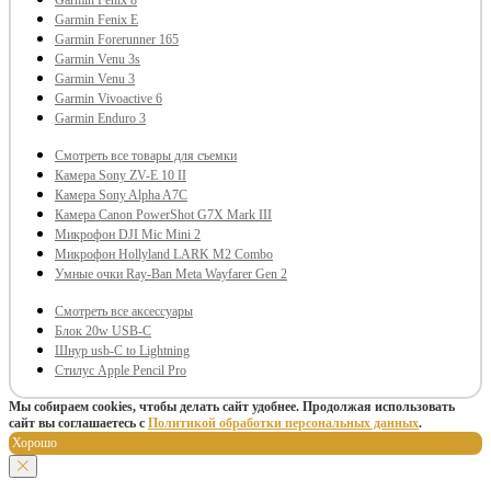
Garmin Fenix 8
Garmin Fenix E
Garmin Forerunner 165
Garmin Venu 3s
Garmin Venu 3
Garmin Vivoactive 6
Garmin Enduro 3
Смотреть все товары для съемки
Камера Sony ZV-E 10 II
Камера Sony Alpha A7C
Камера Canon PowerShot G7X Mark III
Микрофон DJI Mic Mini 2
Микрофон Hollyland LARK M2 Combo
Умные очки Ray-Ban Meta Wayfarer Gen 2
Смотреть все аксессуары
Блок 20w USB-C
Шнур usb-C to Lightning
Стилус Apple Pencil Pro
Мы собираем cookies, чтобы делать сайт удобнее. Продолжая использовать
сайт вы соглашаетесь с
Политикой обработки персональных данных
.
Хорошо