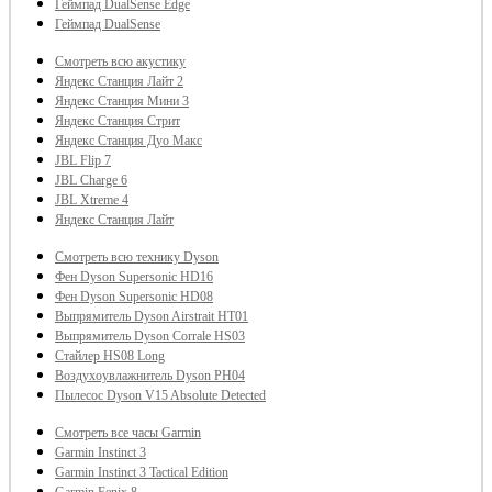
Геймпад DualSense Edge
Геймпад DualSense
Смотреть всю акустику
Яндекс Станция Лайт 2
Яндекс Станция Мини 3
Яндекс Станция Стрит
Яндекс Станция Дуо Макс
JBL Flip 7
JBL Charge 6
JBL Xtreme 4
Яндекс Станция Лайт
Смотреть всю технику Dyson
Фен Dyson Supersonic HD16
Фен Dyson Supersonic HD08
Выпрямитель Dyson Airstrait HT01
Выпрямитель Dyson Corrale HS03
Стайлер HS08 Long
Воздухоувлажнитель Dyson PH04
Пылесос Dyson V15 Absolute Detected
Смотреть все часы Garmin
Garmin Instinct 3
Garmin Instinct 3 Tactical Edition